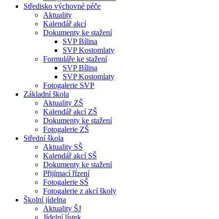
Středisko výchovné péče
Aktuality
Kalendář akcí
Dokumenty ke stažení
SVP Bílina
SVP Kostomlaty
Formuláře ke stažení
SVP Bílina
SVP Kostomlaty
Fotogalerie SVP
Základní škola
Aktuality ZŠ
Kalendář akcí ZŠ
Dokumenty ke stažení
Fotogalerie ZŠ
Střední škola
Aktuality SŠ
Kalendář akcí SŠ
Dokumenty ke stažení
Přijímací řízení
Fotogalerie SŠ
Fotogalerie z akcí školy
Školní jídelna
Aktuality ŠJ
Jídelní lístek