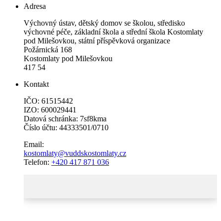
Adresa
Výchovný ústav, dětský domov se školou, středisko
výchovné péče, základní škola a střední škola Kostomlaty
pod Milešovkou, státní příspěvková organizace
Požárnická 168
Kostomlaty pod Milešovkou
417 54
Kontakt
IČO: 61515442
IZO: 600029441
Datová schránka: 7sf8kma
Číslo účtu: 44333501/0710
Email:
kostomlaty@vuddskostomlaty.cz
Telefon:
+420 417 871 036