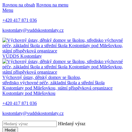
Rovnou na obsah
Rovnou na menu
Menu
+420 417 871 036
kostomlaty@vuddskostomlaty.cz
VÚDDS Kostomlaty
Výchovný ústav, dětský domov se školou,
středisko výchovné péče, základní škola a střední škola
Kostomlaty pod Milešovkou, státní příspěvková organizace
Kostomlaty pod Milešovkou
+420 417 871 036
kostomlaty@vuddskostomlaty.cz
Hledaný výraz
Hledat