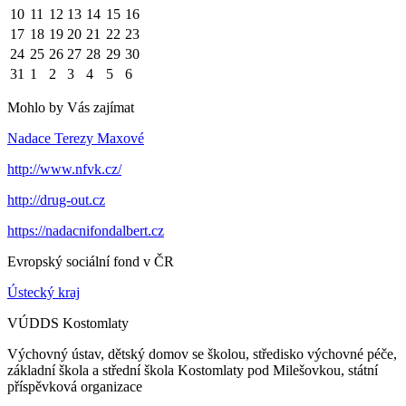
10
11
12
13
14
15
16
17
18
19
20
21
22
23
24
25
26
27
28
29
30
31
1
2
3
4
5
6
Mohlo by Vás zajímat
Nadace Terezy Maxové
http://www.nfvk.cz/
http://drug-out.cz
https://nadacnifondalbert.cz
Evropský sociální fond v ČR
Ústecký kraj
VÚDDS Kostomlaty
Výchovný ústav, dětský domov se školou, středisko výchovné péče,
základní škola a střední škola Kostomlaty pod Milešovkou, státní
příspěvková organizace