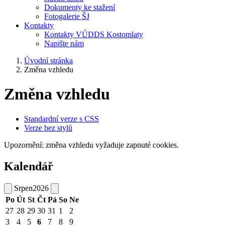
Dokumenty ke stažení
Fotogalerie ŠJ
Kontakty
Kontakty VÚDDS Kostomlaty
Napište nám
Úvodní stránka
Změna vzhledu
Změna vzhledu
Standardní verze s CSS
Verze bez stylů
Upozornění: změna vzhledu vyžaduje zapnuté cookies.
Kalendář
Srpen
2026
Po
Út
St
Čt
Pá
So
Ne
27
28
29
30
31
1
2
3
4
5
6
7
8
9