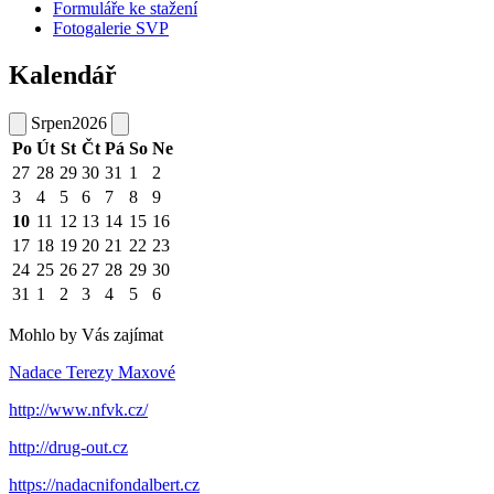
Formuláře ke stažení
Fotogalerie SVP
Kalendář
Srpen
2026
Po
Út
St
Čt
Pá
So
Ne
27
28
29
30
31
1
2
3
4
5
6
7
8
9
10
11
12
13
14
15
16
17
18
19
20
21
22
23
24
25
26
27
28
29
30
31
1
2
3
4
5
6
Mohlo by Vás zajímat
Nadace Terezy Maxové
http://www.nfvk.cz/
http://drug-out.cz
https://nadacnifondalbert.cz