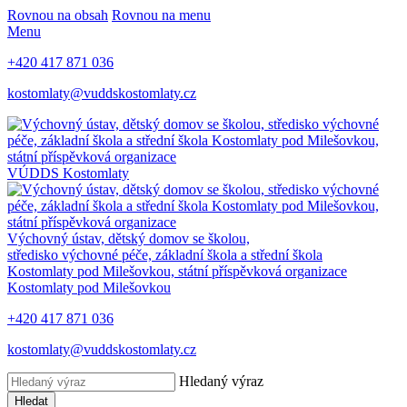
Rovnou na obsah
Rovnou na menu
Menu
+420 417 871 036
kostomlaty@vuddskostomlaty.cz
VÚDDS Kostomlaty
Výchovný ústav, dětský domov se školou,
středisko výchovné péče, základní škola a střední škola
Kostomlaty pod Milešovkou, státní příspěvková organizace
Kostomlaty pod Milešovkou
+420 417 871 036
kostomlaty@vuddskostomlaty.cz
Hledaný výraz
Hledat