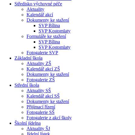
Středisko výchovné péče
Aktuality
Kalendář akcí
Dokumenty ke stažení
SVP Bílina
SVP Kostomlaty
Formuláře ke stažení
SVP Bílina
SVP Kostomlaty
Fotogalerie SVP
Základní škola
Aktuality ZŠ
Kalendář akcí ZŠ
Dokumenty ke stažení
Fotogalerie ZŠ
Střední škola
Aktuality SŠ
Kalendář akcí SŠ
Dokumenty ke stažení
Přijímací řízení
Fotogalerie SŠ
Fotogalerie z akcí školy
Školní jídelna
Aktuality ŠJ
Jídelní lístek