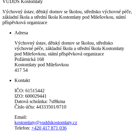
VÚDDS Kostomlaty
Výchovný ústav, dětský domov se školou, středisko výchovné péče,
základní škola a střední škola Kostomlaty pod Milešovkou, státní
příspěvková organizace
Adresa
Výchovný ústav, dětský domov se školou, středisko
výchovné péče, základní škola a střední škola Kostomlaty
pod Milešovkou, státní příspěvková organizace
Požárnická 168
Kostomlaty pod Milešovkou
417 54
Kontakt
IČO: 61515442
IZO: 600029441
Datová schránka: 7sf8kma
Číslo účtu: 44333501/0710
Email:
kostomlaty@vuddskostomlaty.cz
Telefon:
+420 417 871 036