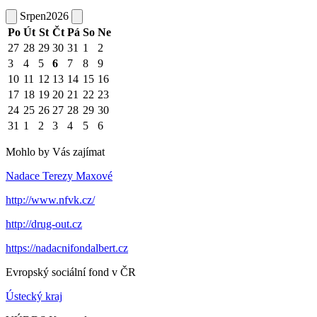
Srpen
2026
Po
Út
St
Čt
Pá
So
Ne
27
28
29
30
31
1
2
3
4
5
6
7
8
9
10
11
12
13
14
15
16
17
18
19
20
21
22
23
24
25
26
27
28
29
30
31
1
2
3
4
5
6
Mohlo by Vás zajímat
Nadace Terezy Maxové
http://www.nfvk.cz/
http://drug-out.cz
https://nadacnifondalbert.cz
Evropský sociální fond v ČR
Ústecký kraj