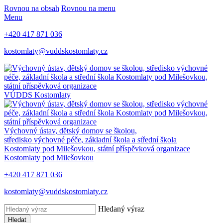
Rovnou na obsah
Rovnou na menu
Menu
+420 417 871 036
kostomlaty@vuddskostomlaty.cz
VÚDDS Kostomlaty
Výchovný ústav, dětský domov se školou,
středisko výchovné péče, základní škola a střední škola
Kostomlaty pod Milešovkou, státní příspěvková organizace
Kostomlaty pod Milešovkou
+420 417 871 036
kostomlaty@vuddskostomlaty.cz
Hledaný výraz
Hledat