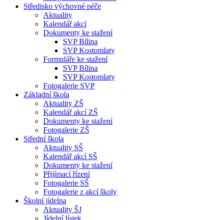
Středisko výchovné péče
Aktuality
Kalendář akcí
Dokumenty ke stažení
SVP Bílina
SVP Kostomlaty
Formuláře ke stažení
SVP Bílina
SVP Kostomlaty
Fotogalerie SVP
Základní škola
Aktuality ZŠ
Kalendář akcí ZŠ
Dokumenty ke stažení
Fotogalerie ZŠ
Střední škola
Aktuality SŠ
Kalendář akcí SŠ
Dokumenty ke stažení
Přijímací řízení
Fotogalerie SŠ
Fotogalerie z akcí školy
Školní jídelna
Aktuality ŠJ
Jídelní lístek