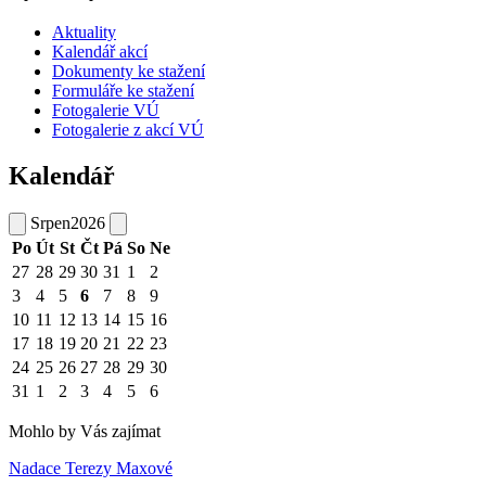
Aktuality
Kalendář akcí
Dokumenty ke stažení
Formuláře ke stažení
Fotogalerie VÚ
Fotogalerie z akcí VÚ
Kalendář
Srpen
2026
Po
Út
St
Čt
Pá
So
Ne
27
28
29
30
31
1
2
3
4
5
6
7
8
9
10
11
12
13
14
15
16
17
18
19
20
21
22
23
24
25
26
27
28
29
30
31
1
2
3
4
5
6
Mohlo by Vás zajímat
Nadace Terezy Maxové