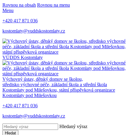
Rovnou na obsah
Rovnou na menu
Menu
+420 417 871 036
kostomlaty@vuddskostomlaty.cz
VÚDDS Kostomlaty
Výchovný ústav, dětský domov se školou,
středisko výchovné péče, základní škola a střední škola
Kostomlaty pod Milešovkou, státní příspěvková organizace
Kostomlaty pod Milešovkou
+420 417 871 036
kostomlaty@vuddskostomlaty.cz
Hledaný výraz
Hledat