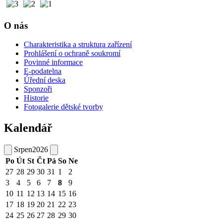
O nás
Charakteristika a struktura zařízení
Prohlášení o ochraně soukromí
Povinné informace
E-podatelna
Úřední deska
Sponzoři
Historie
Fotogalerie dětské tvorby
Kalendář
Srpen
2026
Po
Út
St
Čt
Pá
So
Ne
27
28
29
30
31
1
2
3
4
5
6
7
8
9
10
11
12
13
14
15
16
17
18
19
20
21
22
23
24
25
26
27
28
29
30