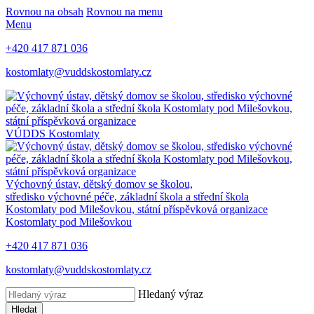
Rovnou na obsah
Rovnou na menu
Menu
+420 417 871 036
kostomlaty@vuddskostomlaty.cz
VÚDDS Kostomlaty
Výchovný ústav, dětský domov se školou,
středisko výchovné péče, základní škola a střední škola
Kostomlaty pod Milešovkou, státní příspěvková organizace
Kostomlaty pod Milešovkou
+420 417 871 036
kostomlaty@vuddskostomlaty.cz
Hledaný výraz
Hledat