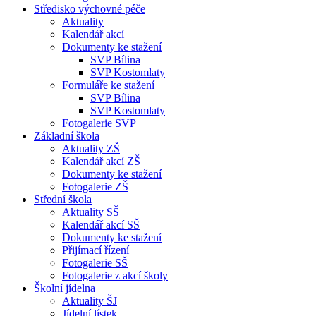
Středisko výchovné péče
Aktuality
Kalendář akcí
Dokumenty ke stažení
SVP Bílina
SVP Kostomlaty
Formuláře ke stažení
SVP Bílina
SVP Kostomlaty
Fotogalerie SVP
Základní škola
Aktuality ZŠ
Kalendář akcí ZŠ
Dokumenty ke stažení
Fotogalerie ZŠ
Střední škola
Aktuality SŠ
Kalendář akcí SŠ
Dokumenty ke stažení
Přijímací řízení
Fotogalerie SŠ
Fotogalerie z akcí školy
Školní jídelna
Aktuality ŠJ
Jídelní lístek