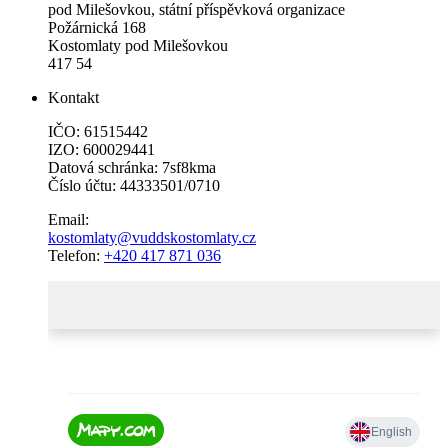
pod Milešovkou, státní příspěvková organizace
Požárnická 168
Kostomlaty pod Milešovkou
417 54
Kontakt
IČO: 61515442
IZO: 600029441
Datová schránka: 7sf8kma
Číslo účtu: 44333501/0710
Email:
kostomlaty@vuddskostomlaty.cz
Telefon:
+420 417 871 036