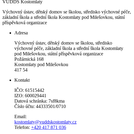
VÚDDS Kostomlaty
Výchovný ústav, dětský domov se školou, středisko výchovné péče,
základní škola a střední škola Kostomlaty pod Milešovkou, státní
příspěvková organizace
Adresa
Výchovný ústav, dětský domov se školou, středisko
výchovné péče, základní škola a střední škola Kostomlaty
pod Milešovkou, státní příspěvková organizace
Požárnická 168
Kostomlaty pod Milešovkou
417 54
Kontakt
IČO: 61515442
IZO: 600029441
Datová schránka: 7sf8kma
Číslo účtu: 44333501/0710
Email:
kostomlaty@vuddskostomlaty.cz
Telefon:
+420 417 871 036