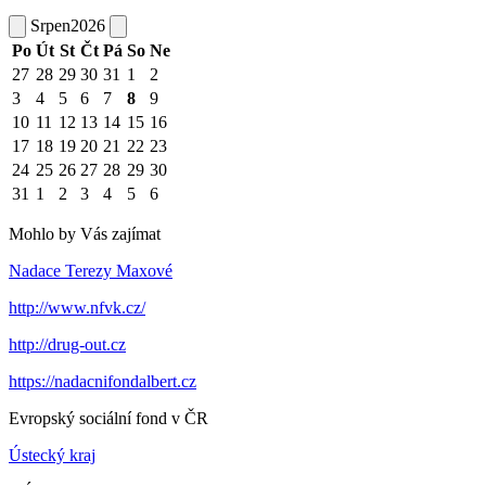
Srpen
2026
Po
Út
St
Čt
Pá
So
Ne
27
28
29
30
31
1
2
3
4
5
6
7
8
9
10
11
12
13
14
15
16
17
18
19
20
21
22
23
24
25
26
27
28
29
30
31
1
2
3
4
5
6
Mohlo by Vás zajímat
Nadace Terezy Maxové
http://www.nfvk.cz/
http://drug-out.cz
https://nadacnifondalbert.cz
Evropský sociální fond v ČR
Ústecký kraj