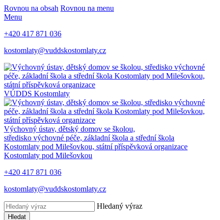
Rovnou na obsah
Rovnou na menu
Menu
+420 417 871 036
kostomlaty@vuddskostomlaty.cz
VÚDDS Kostomlaty
Výchovný ústav, dětský domov se školou,
středisko výchovné péče, základní škola a střední škola
Kostomlaty pod Milešovkou, státní příspěvková organizace
Kostomlaty pod Milešovkou
+420 417 871 036
kostomlaty@vuddskostomlaty.cz
Hledaný výraz
Hledat