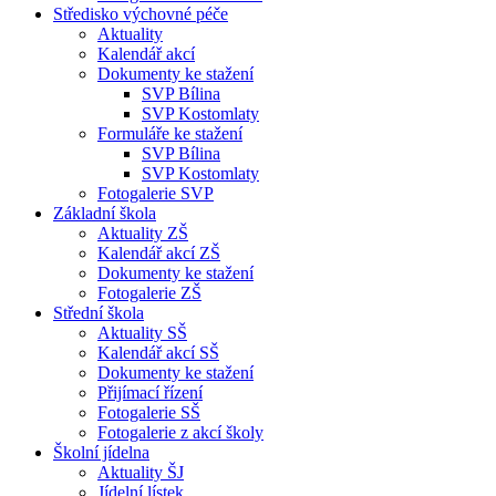
Středisko výchovné péče
Aktuality
Kalendář akcí
Dokumenty ke stažení
SVP Bílina
SVP Kostomlaty
Formuláře ke stažení
SVP Bílina
SVP Kostomlaty
Fotogalerie SVP
Základní škola
Aktuality ZŠ
Kalendář akcí ZŠ
Dokumenty ke stažení
Fotogalerie ZŠ
Střední škola
Aktuality SŠ
Kalendář akcí SŠ
Dokumenty ke stažení
Přijímací řízení
Fotogalerie SŠ
Fotogalerie z akcí školy
Školní jídelna
Aktuality ŠJ
Jídelní lístek